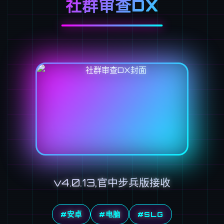
社群审查DX
v4.0.13,官中步兵版接收
#安卓
#电脑
#SLG