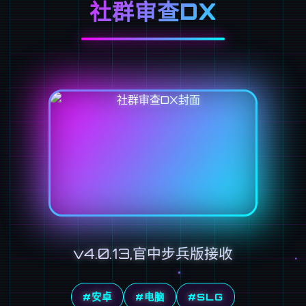
社群审查DX
v4.0.13,官中步兵版接收
#安卓
#电脑
#SLG