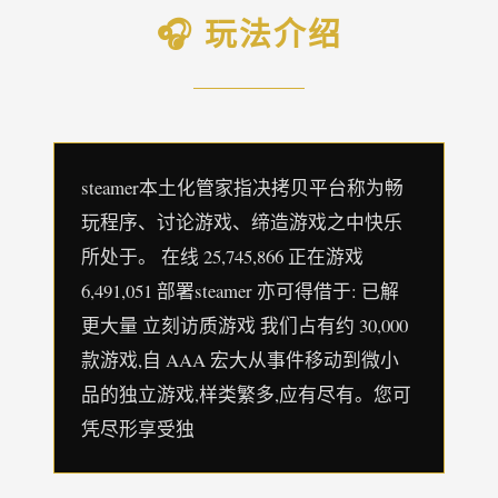
🎧 玩法介绍
steamer本土化管家指决拷贝平台称为畅
玩程序、讨论游戏、缔造游戏之中快乐
所处于。 在线 25,745,866 正在游戏
6,491,051 部署steamer 亦可得借于: 已解
更大量 立刻访质游戏 我们占有约 30,000
款游戏,自 AAA 宏大从事件移动到微小
品的独立游戏,样类繁多,应有尽有。您可
凭尽形享受独