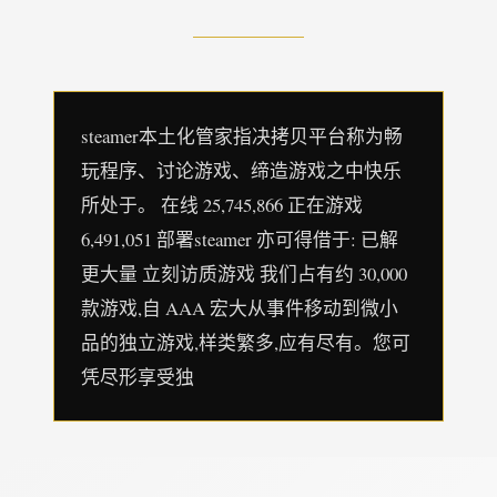
steamer本土化管家指决拷贝平台称为畅
玩程序、讨论游戏、缔造游戏之中快乐
所处于。 在线 25,745,866 正在游戏
6,491,051 部署steamer 亦可得借于: 已解
更大量 立刻访质游戏 我们占有约 30,000
款游戏,自 AAA 宏大从事件移动到微小
品的独立游戏,样类繁多,应有尽有。您可
凭尽形享受独