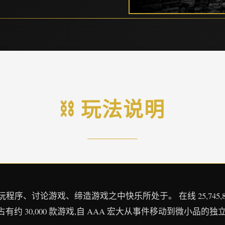
⛓️ 玩法说明
、讨论游戏、缔造游戏之中快乐所处于。 在线 25,745,866 正在游
占有约 30,000 款游戏,自 AAA 宏大从事件移动到微小品