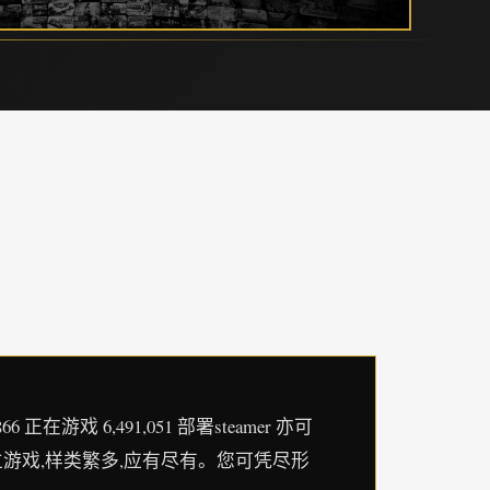
戏 6,491,051 部署steamer 亦可
的独立游戏,样类繁多,应有尽有。您可凭尽形