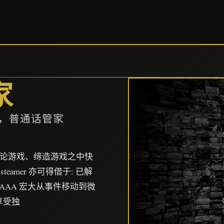
家
p，普通话管家
、讨论游戏、缔造游戏之中快
署steamer 亦可得借于: 已解
自 AAA 宏大从事件移动到微
享受独