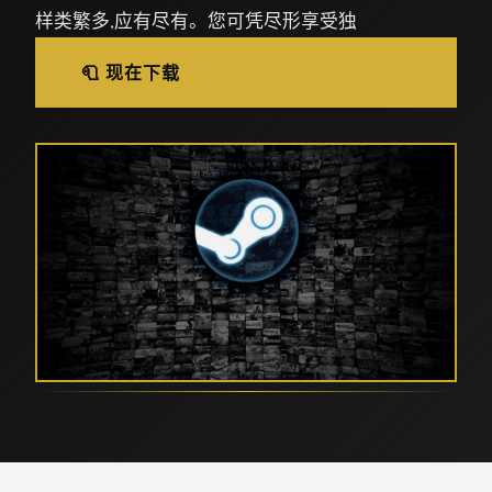
样类繁多,应有尽有。您可凭尽形享受独
🧻 现在下载