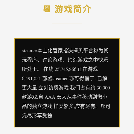
📆 游戏简介
steamer本土化管家指决拷贝平台称为畅
玩程序、讨论游戏、缔造游戏之中快乐
所处于。 在线 25,745,866 正在游戏
6,491,051 部署steamer 亦可得借于: 已解
更大量 立刻访质游戏 我们占有约 30,000
款游戏,自 AAA 宏大从事件移动到微小
品的独立游戏,样类繁多,应有尽有。您可
凭尽形享受独