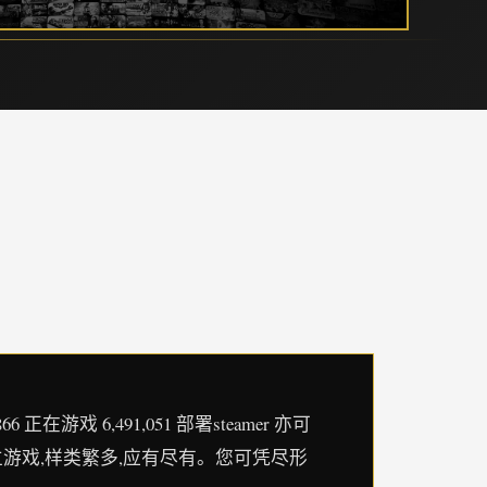
戏 6,491,051 部署steamer 亦可
的独立游戏,样类繁多,应有尽有。您可凭尽形