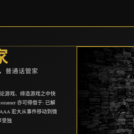
家
p，普通话管家
、讨论游戏、缔造游戏之中快
署steamer 亦可得借于: 已解
自 AAA 宏大从事件移动到微
享受独