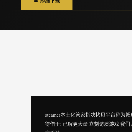
🎺 即刻下载
steamer本土化管家指决拷贝平台称为畅玩程序
得借于: 已解更大量 立刻访质游戏 我们