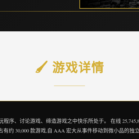
🖌️ 游戏详情
、讨论游戏、缔造游戏之中快乐所处于。 在线 25,745,866 正在游
占有约 30,000 款游戏,自 AAA 宏大从事件移动到微小品