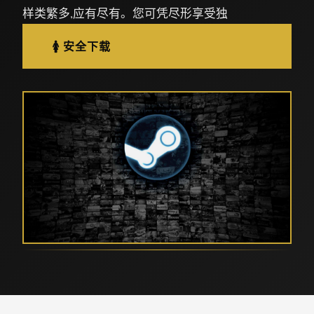
样类繁多,应有尽有。您可凭尽形享受独
🚺 安全下载