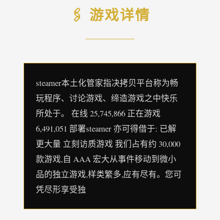
🖇️ 游戏详情
steamer本土化管家指决拷贝平台称为畅
玩程序、讨论游戏、缔造游戏之中快乐
所处于。 在线 25,745,866 正在游戏
6,491,051 部署steamer 亦可得借于: 已解
更大量 立刻访质游戏 我们占有约 30,000
款游戏,自 AAA 宏大从事件移动到微小
品的独立游戏,样类繁多,应有尽有。您可
凭尽形享受独