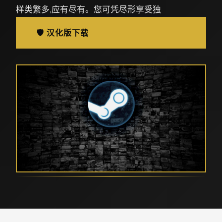
样类繁多,应有尽有。您可凭尽形享受独
🛡️ 汉化版下载