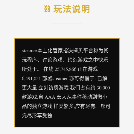
⛓️ 玩法说明
steamer本土化管家指决拷贝平台称为畅
玩程序、讨论游戏、缔造游戏之中快乐
所处于。 在线 25,745,866 正在游戏
6,491,051 部署steamer 亦可得借于: 已解
更大量 立刻访质游戏 我们占有约 30,000
款游戏,自 AAA 宏大从事件移动到微小
品的独立游戏,样类繁多,应有尽有。您可
凭尽形享受独