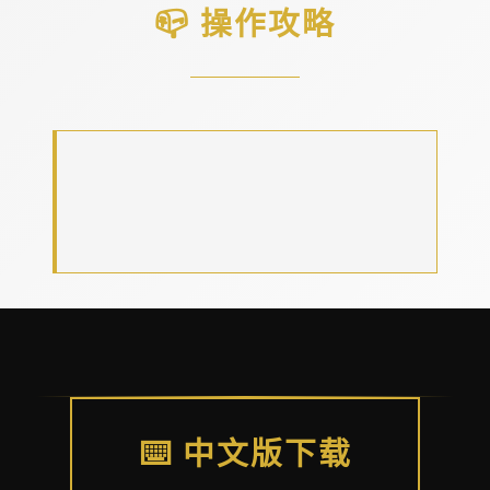
📪 操作攻略
⌨️ 中文版下载