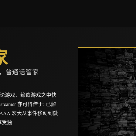
家
p，普通话管家
、讨论游戏、缔造游戏之中快
署steamer 亦可得借于: 已解
自 AAA 宏大从事件移动到微
享受独