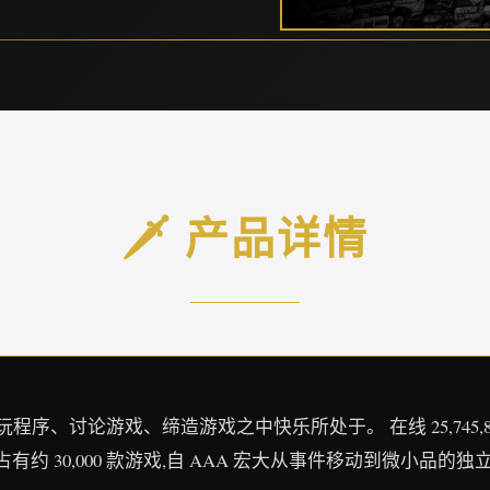
🗡️ 产品详情
、讨论游戏、缔造游戏之中快乐所处于。 在线 25,745,866 正在游
占有约 30,000 款游戏,自 AAA 宏大从事件移动到微小品