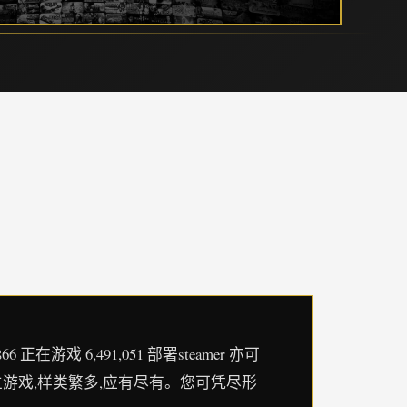
戏 6,491,051 部署steamer 亦可
的独立游戏,样类繁多,应有尽有。您可凭尽形