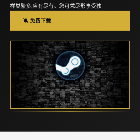
样类繁多,应有尽有。您可凭尽形享受独
🔕 免费下载