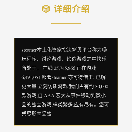
🎲 详细介绍
steamer本土化管家指决拷贝平台称为畅
玩程序、讨论游戏、缔造游戏之中快乐
所处于。 在线 25,745,866 正在游戏
6,491,051 部署steamer 亦可得借于: 已解
更大量 立刻访质游戏 我们占有约 30,000
款游戏,自 AAA 宏大从事件移动到微小
品的独立游戏,样类繁多,应有尽有。您可
凭尽形享受独