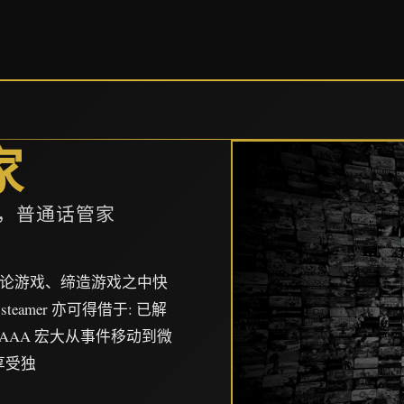
家
p，普通话管家
、讨论游戏、缔造游戏之中快
署steamer 亦可得借于: 已解
自 AAA 宏大从事件移动到微
享受独