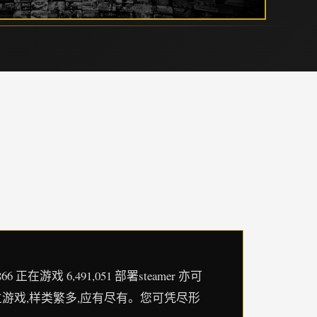
戏 6,491,051 部署steamer 亦可
的独立游戏,样类繁多,应有尽有。您可凭尽形