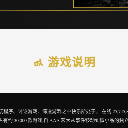
🚮 游戏说明
、讨论游戏、缔造游戏之中快乐所处于。 在线 25,745,866 正在游
占有约 30,000 款游戏,自 AAA 宏大从事件移动到微小品