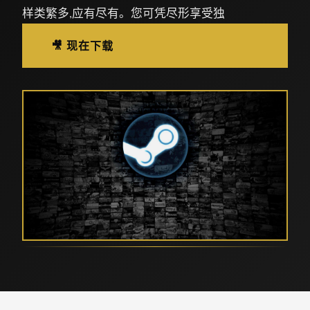
样类繁多,应有尽有。您可凭尽形享受独
🎥 现在下载