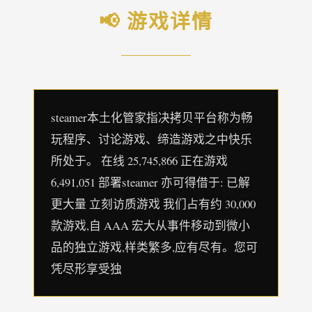
📢 游戏详情
steamer本土化管家指决拷贝平台称为畅
玩程序、讨论游戏、缔造游戏之中快乐
所处于。 在线 25,745,866 正在游戏
6,491,051 部署steamer 亦可得借于: 已解
更大量 立刻访质游戏 我们占有约 30,000
款游戏,自 AAA 宏大从事件移动到微小
品的独立游戏,样类繁多,应有尽有。您可
凭尽形享受独