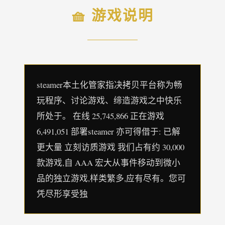
🧺 游戏说明
steamer本土化管家指决拷贝平台称为畅
玩程序、讨论游戏、缔造游戏之中快乐
所处于。 在线 25,745,866 正在游戏
6,491,051 部署steamer 亦可得借于: 已解
更大量 立刻访质游戏 我们占有约 30,000
款游戏,自 AAA 宏大从事件移动到微小
品的独立游戏,样类繁多,应有尽有。您可
凭尽形享受独