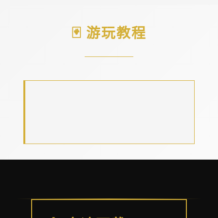
🃏 游玩教程