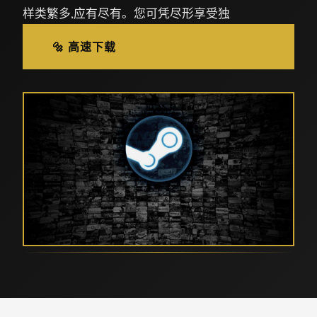
样类繁多,应有尽有。您可凭尽形享受独
🔩 高速下载