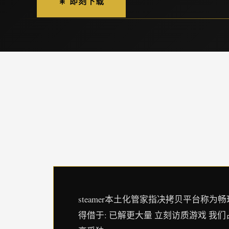
🎇 即刻下载
steamer本土化管家指决拷贝平台称为畅玩程序
得借于: 已解更大量 立刻访质游戏 我们