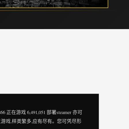
戏 6,491,051 部署steamer 亦可
的独立游戏,样类繁多,应有尽有。您可凭尽形