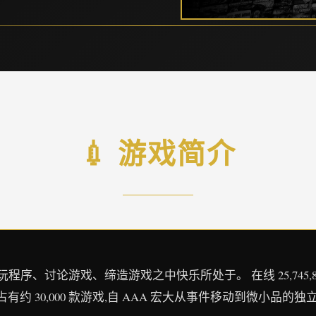
💉 游戏简介
、讨论游戏、缔造游戏之中快乐所处于。 在线 25,745,866 正在游
占有约 30,000 款游戏,自 AAA 宏大从事件移动到微小品