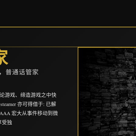
家
p，普通话管家
、讨论游戏、缔造游戏之中快
署steamer 亦可得借于: 已解
自 AAA 宏大从事件移动到微
享受独