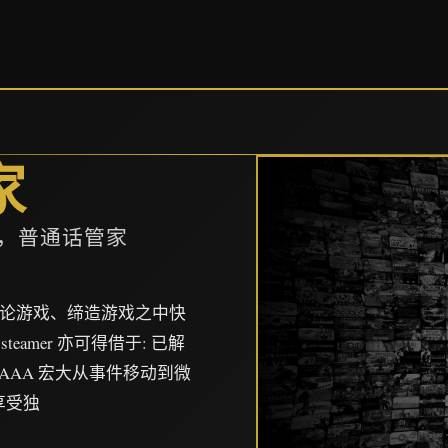
家
p，普通话管家
、讨论游戏、缔造游戏之中快
署steamer 亦可得借于: 已解
自 AAA 宏大从事件移动到微
享受独