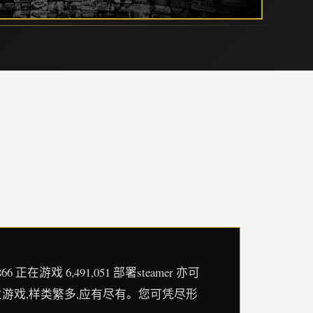
戏 6,491,051 部署steamer 亦可
的独立游戏,样类繁多,应有尽有。您可凭尽形