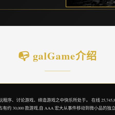
📭 galGame介绍
、讨论游戏、缔造游戏之中快乐所处于。 在线 25,745,866 正在游
占有约 30,000 款游戏,自 AAA 宏大从事件移动到微小品