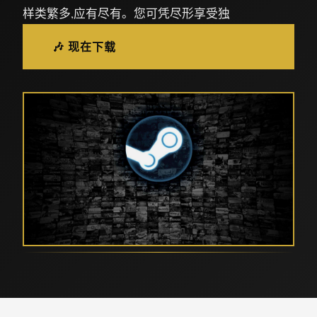
样类繁多,应有尽有。您可凭尽形享受独
🎶 现在下载