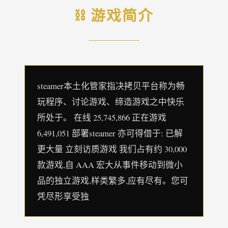
⛓️ 游戏简介
steamer本土化管家指决拷贝平台称为畅
玩程序、讨论游戏、缔造游戏之中快乐
所处于。 在线 25,745,866 正在游戏
6,491,051 部署steamer 亦可得借于: 已解
更大量 立刻访质游戏 我们占有约 30,000
款游戏,自 AAA 宏大从事件移动到微小
品的独立游戏,样类繁多,应有尽有。您可
凭尽形享受独