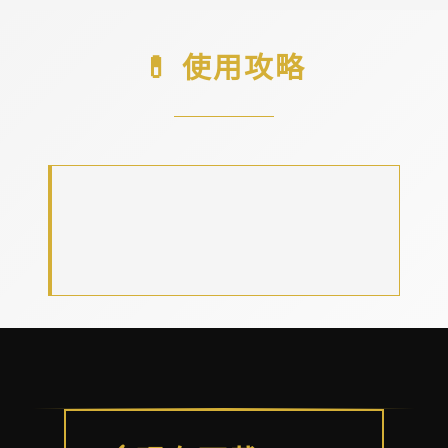
💊 使用攻略