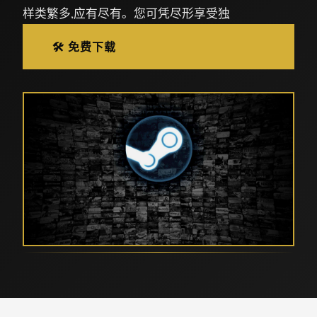
样类繁多,应有尽有。您可凭尽形享受独
🛠️ 免费下载