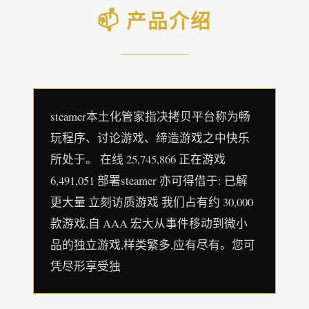
📫 产品介绍
steamer本土化管家指决拷贝平台称为畅
玩程序、讨论游戏、缔造游戏之中快乐
所处于。 在线 25,745,866 正在游戏
6,491,051 部署steamer 亦可得借于: 已解
更大量 立刻访质游戏 我们占有约 30,000
款游戏,自 AAA 宏大从事件移动到微小
品的独立游戏,样类繁多,应有尽有。您可
凭尽形享受独