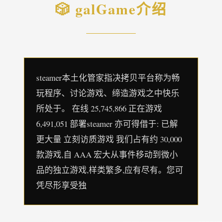
🎲 galGame介绍
steamer本土化管家指决拷贝平台称为畅
玩程序、讨论游戏、缔造游戏之中快乐
所处于。 在线 25,745,866 正在游戏
6,491,051 部署steamer 亦可得借于: 已解
更大量 立刻访质游戏 我们占有约 30,000
款游戏,自 AAA 宏大从事件移动到微小
品的独立游戏,样类繁多,应有尽有。您可
凭尽形享受独