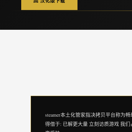
📀 汉化版下载
steamer本土化管家指决拷贝平台称为畅玩程序
得借于: 已解更大量 立刻访质游戏 我们