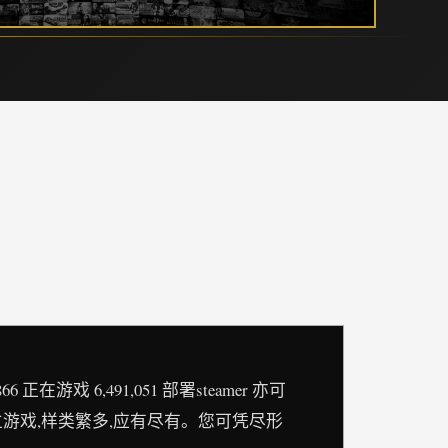
戏 6,491,051 部署steamer 亦可
的独立游戏,样类繁多,应有尽有。您可凭尽形