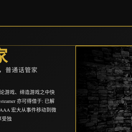
家
p，普通话管家
、讨论游戏、缔造游戏之中快
署steamer 亦可得借于: 已解
自 AAA 宏大从事件移动到微
享受独