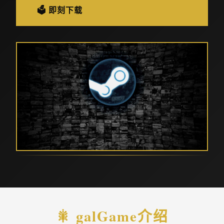
🗳️ 即刻下载
🎇 galGame介绍