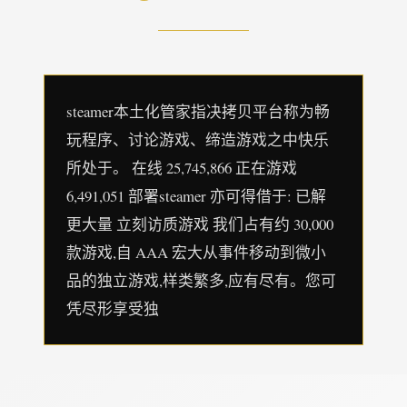
steamer本土化管家指决拷贝平台称为畅
玩程序、讨论游戏、缔造游戏之中快乐
所处于。 在线 25,745,866 正在游戏
6,491,051 部署steamer 亦可得借于: 已解
更大量 立刻访质游戏 我们占有约 30,000
款游戏,自 AAA 宏大从事件移动到微小
品的独立游戏,样类繁多,应有尽有。您可
凭尽形享受独