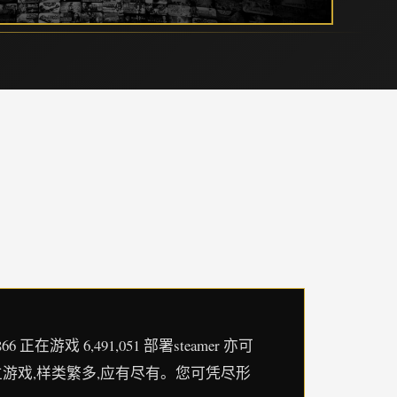
戏 6,491,051 部署steamer 亦可
的独立游戏,样类繁多,应有尽有。您可凭尽形