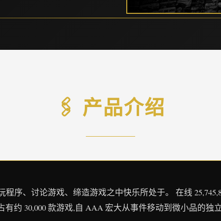
🖇️ 产品介绍
、讨论游戏、缔造游戏之中快乐所处于。 在线 25,745,866 正在游
占有约 30,000 款游戏,自 AAA 宏大从事件移动到微小品