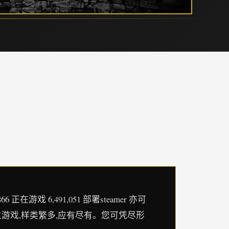
戏 6,491,051 部署steamer 亦可
的独立游戏,样类繁多,应有尽有。您可凭尽形