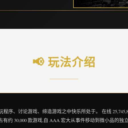
📢 玩法介绍
、讨论游戏、缔造游戏之中快乐所处于。 在线 25,745,866 正在游
占有约 30,000 款游戏,自 AAA 宏大从事件移动到微小品