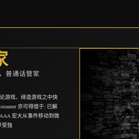
家
p，普通话管家
、讨论游戏、缔造游戏之中快
署steamer 亦可得借于: 已解
自 AAA 宏大从事件移动到微
享受独