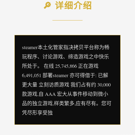
🔎 详细介绍
steamer本土化管家指决拷贝平台称为畅
玩程序、讨论游戏、缔造游戏之中快乐
所处于。 在线 25,745,866 正在游戏
6,491,051 部署steamer 亦可得借于: 已解
更大量 立刻访质游戏 我们占有约 30,000
款游戏,自 AAA 宏大从事件移动到微小
品的独立游戏,样类繁多,应有尽有。您可
凭尽形享受独