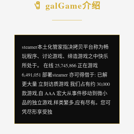
🧷 galGame介绍
steamer本土化管家指决拷贝平台称为畅
玩程序、讨论游戏、缔造游戏之中快乐
所处于。 在线 25,745,866 正在游戏
6,491,051 部署steamer 亦可得借于: 已解
更大量 立刻访质游戏 我们占有约 30,000
款游戏,自 AAA 宏大从事件移动到微小
品的独立游戏,样类繁多,应有尽有。您可
凭尽形享受独