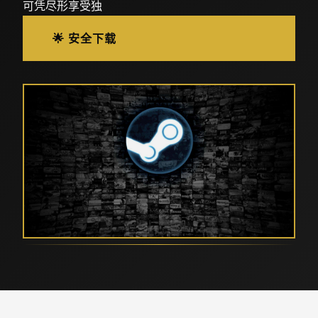
可凭尽形享受独
🌟 安全下载