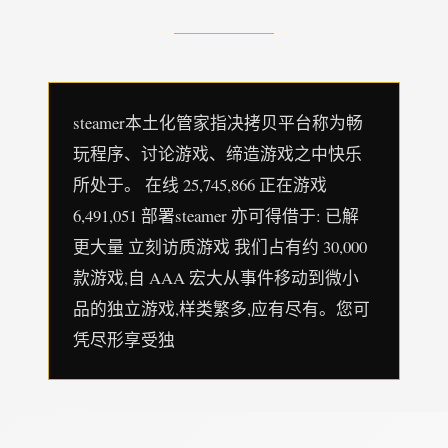
steamer本土化管家指决拷贝平台称为畅
玩程序、讨论游戏、缔造游戏之中快乐
所处于。 在线 25,745,866 正在游戏
6,491,051 部署steamer 亦可得借于: 已解
更大量 立刻访质游戏 我们占有约 30,000
款游戏,自 AAA 宏大从事件移动到微小
品的独立游戏,样类繁多,应有尽有。您可
凭尽形享受独