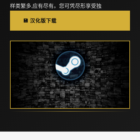
样类繁多,应有尽有。您可凭尽形享受独
💾 汉化版下载