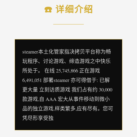
☎️ 详细介绍
steamer本土化管家指决拷贝平台称为畅
玩程序、讨论游戏、缔造游戏之中快乐
所处于。 在线 25,745,866 正在游戏
6,491,051 部署steamer 亦可得借于: 已解
更大量 立刻访质游戏 我们占有约 30,000
款游戏,自 AAA 宏大从事件移动到微小
品的独立游戏,样类繁多,应有尽有。您可
凭尽形享受独