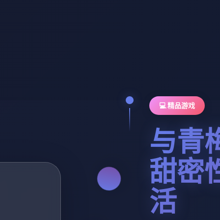
💻 精品游戏
与青
甜密
活