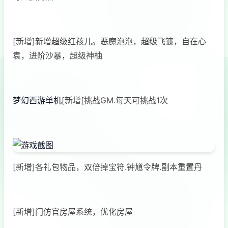
[新增]新增超级红孩儿。恶魔泡泡，超级飞镰，自在心
袁，进阶沙暴，超级神柚
梦幻西游单机
[新增[挑战GM.每天可挑战1次
[新增]各礼包物品，双倍掉宝符.钟馗令牌.副本重置丹
[新增]门仿官房屋系统，优化房屋